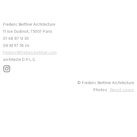
Frederic Berthier Architecture
11 rue Oudinot, 75007 Paris
01 48 87 12 30
06 63 97 56 24
frederic@fredericberthier.com
architecte D.P.L.G.
© Frederic Berthier Architecture
Photos :
Benoit Linero